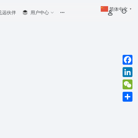
简体中文
▼
见远伙伴
用户中心
Faceb
Linked
WeCha
分
享