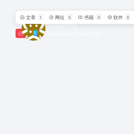
文章
网址
书籍
软件
1
0
0
0
Tabproxy
已通过
0
帅气的我简直无法用语言描述！