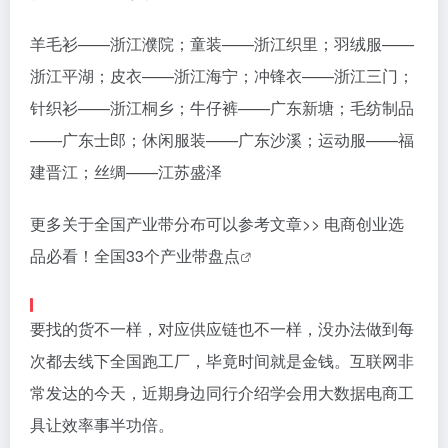
羊毛衫——浙江濮院；童装——浙江织里；羽绒服——
浙江平湖；皮衣——浙江海宁；冲锋衣——浙江三门；
针织衫——浙江桐乡；牛仔裤——广东新塘；毛纺制品
——广东士郎；休闲服装——广东沙溪；运动服——福
建晋江；丝绸——江苏盛泽
更多关于全国产业带分布可以参考文章>>
电商创业选
品必看！全国33个产业带盘点
要找的货不一样，对应供应链也不一样，没办法做到每
次都去线下全国跑工厂，毕竟时间就是金钱。互联网非
常发达的今天，近期身边同行介绍学会用大数据电商工
具让效率事半功倍。