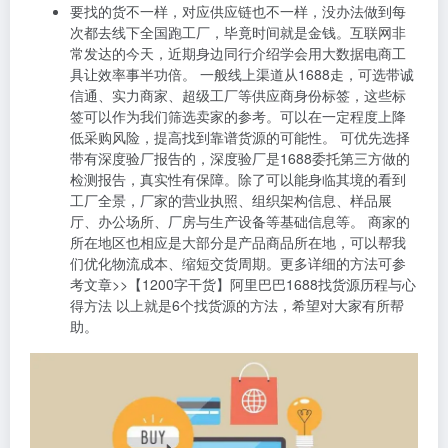
要找的货不一样，对应供应链也不一样，没办法做到每
次都去线下全国跑工厂，毕竟时间就是金钱。互联网非
常发达的今天，近期身边同行介绍学会用大数据电商工
具让效率事半功倍。 一般线上渠道从1688走，可选带诚
信通、实力商家、超级工厂等供应商身份标签，这些标
签可以作为我们筛选卖家的参考。可以在一定程度上降
低采购风险，提高找到靠谱货源的可能性。 可优先选择
带有深度验厂报告的，深度验厂是1688委托第三方做的
检测报告，真实性有保障。除了可以能身临其境的看到
工厂全景，厂家的营业执照、组织架构信息、样品展
厅、办公场所、厂房与生产设备等基础信息等。 商家的
所在地区也相应是大部分是产品商品所在地，可以帮我
们优化物流成本、缩短交货周期。更多详细的方法可参
考文章>>【1200字干货】阿里巴巴1688找货源历程与心
得方法 以上就是6个找货源的方法，希望对大家有所帮
助。