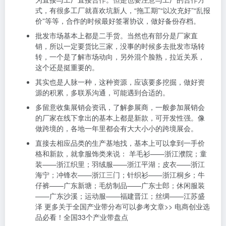
式，有很多工厂就喜欢坑新人，“拖工期”“以次充好”“乱报
价”等等，合作的时候最好签署协议，做好备份存档。
批发市场基本上都是二手货。当然也有部分是厂家直
销，所以一定要货比三家，没事的时候多去批发市场转
转，一个是了解市场动向，另外混个脸熟，拉近关系，
这个还是挺重要的。
其实也是人脉一种，这种资源，应该要多挖掘，做好资
源的积累，多联系沟通，可能遇到合适的。
多留意收集展销会资讯，了解参展商，一般参加展销会
的厂家在线下拿出的基本上都是新款，可开发性强。像
做跨境的，各地一年里都会有大大小小的跨境展会。
直接去相应品类的生产基地找，基本上可以拿到一手价
格和新款，就拿服饰类来说： 羊毛衫——浙江濮院；童
装——浙江织里；羽绒服——浙江平湖；皮衣——浙江
海宁；冲锋衣——浙江三门；针织衫——浙江桐乡；牛
仔裤——广东新塘；毛纺制品——广东士郎；休闲服装
——广东沙溪；运动服——福建晋江；丝绸——江苏盛
泽 更多关于全国产业带分布可以参考文章>> 电商创业选
品必看！全国33个产业带盘点