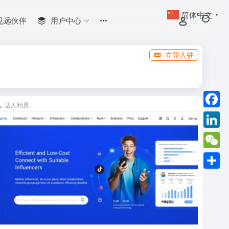
简体中文
▼
见远伙伴
用户中心
立即入驻
达人精灵
Faceb
Linked
WeCha
分
享