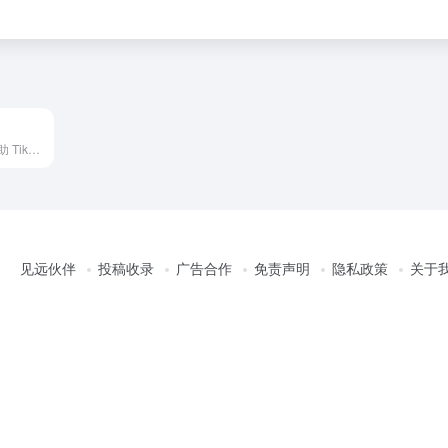
TikTok 数据分析-帮助 TikTok 卖家/品牌/MCN/TAP 选爆品、找达人
见远伙伴
投稿收录
广告合作
免责声明
隐私政策
关于