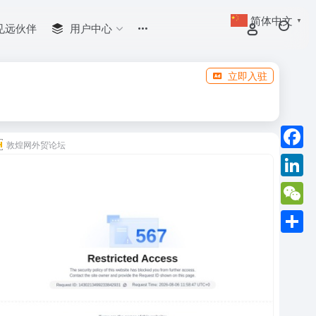
简体中文
▼
见远伙伴
用户中心
立即入驻
敦煌网外贸论坛
Faceb
Linked
WeCha
分
享