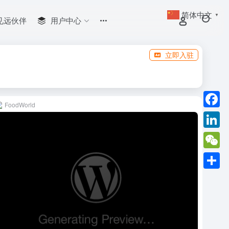
简体中文
▼
见远伙伴
用户中心
立即入驻
FoodWorld
Faceb
Linked
WeCha
分
享