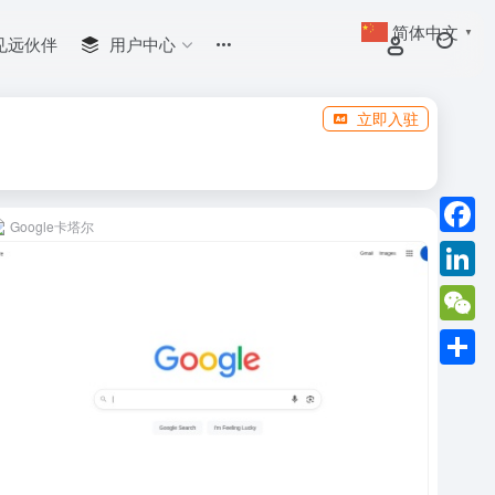
简体中文
▼
见远伙伴
用户中心
立即入驻
Google卡塔尔
Faceb
Linked
WeCha
分
享