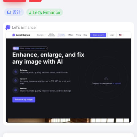
设计
# Let's Enhance
Let’s Enhance