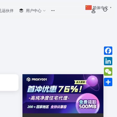
简体中文
▼
见远伙伴
用户中心
Faceb
Linked
WeCha
分
享