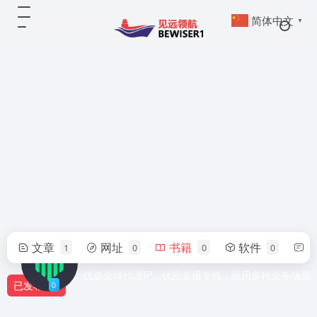
简体中文
▼
文章
网址
书籍
软件
1
0
0
0
IPdodo全球代理
优选全球代理IP，优质直播专线，应用多种业务场景
已发布
0