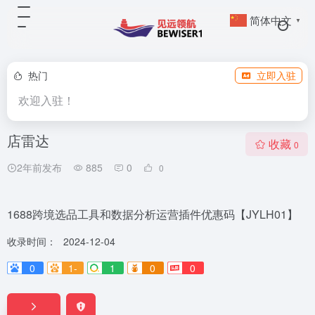
简体中文
▼
热门
立即入驻
欢迎入驻！
店雷达
收藏
0
2年前发布
885
0
0
1688跨境选品工具和数据分析运营插件优惠码【JYLH01】
收录时间：
2024-12-04
0
1-
1
0
0