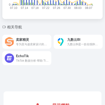
相关导航
卖家精灵
九数云BI
专为亚马逊卖家设计的综合软件，提供选品、关键词优化、竞品分析等功能，帮助卖家提升店铺运营效率和产品销售。‌‌
九数云BI是一款在线BI、报表和数据分析工具，您可以使用它完成各类超大数据量、超复杂数据指标的计算，也可以在5分钟内创建富有洞察力的数据看板，团队协作提升效率，辅助商业决策。
EchoTik
TikTok 数据分析-帮助 TikTok 卖家/品牌/MCN/TAP 选爆品、找达人