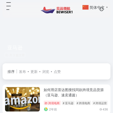
简体中文
▼
亚马逊
共 3 篇文章
排序
发布
更新
浏览
点赞
如何用店雷达图搜找同款跨境竞品货源
（亚马逊、速卖通篇）
跨境电商
# 亚马逊
# 跨境电商
# 跨境运营
2年前
436