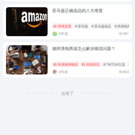
亚马逊正确选品的八大维度
跨境货源
# 亚马逊
# 亚马逊选品
# 跨境电商
2年前
481
做跨境电商该怎么解决物流问题？
跨境电商物流
跨境咨讯
# TIKTOK引流
# 
2年前
663
没有了