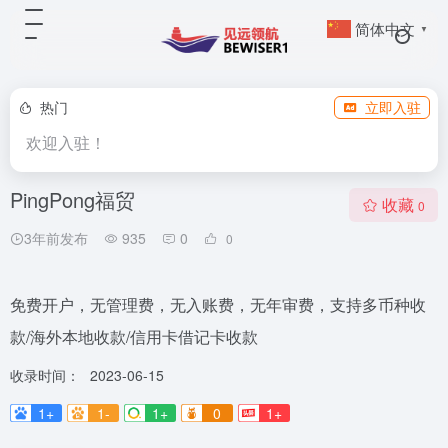
简体中文
▼
热门
立即入驻
欢迎入驻！
PingPong福贸
收藏
0
3年前发布
935
0
0
免费开户，无管理费，无入账费，无年审费，支持多币种收
款/海外本地收款/信用卡借记卡收款
收录时间：
2023-06-15
1+
1-
1+
0
1+