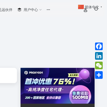
简体中文
▼
见远伙伴
用户中心
Faceb
Linked
WeCha
分
享