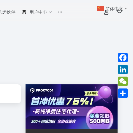
简体中文
▼
见远伙伴
用户中心
Faceb
Linked
WeCha
分
享