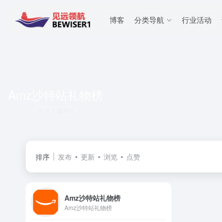
博客
分类导航
行业活动
Amz沙特站礼物榜
共 1 篇网址
排序
发布
更新
浏览
点赞
Amz沙特站礼物榜
Amz沙特站礼物榜