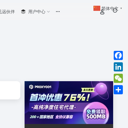
简体中文
▼
见远伙伴
用户中心
Faceb
Linked
WeCha
分
享