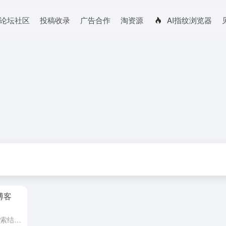
论坛社区
投稿收录
广告合作
淘资源
AI指纹浏览器
博客
SEO（搜索引擎优化）是在在线搜索结果中排名靠前的最有效方式。它涉及使用特定的单词或短语（称为关键字）来吸引搜索引擎工具的注意力，从而使页面或站点在搜索结果列表中排名靠前。网站在搜索结果列表中的排名越...