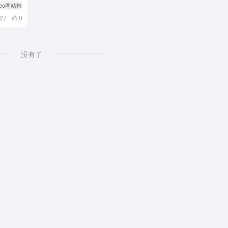
 seo网站推广怎么做
# 关键字
427
0
没有了