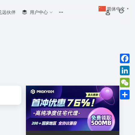
简体中文
▼
见远伙伴
用户中心
Faceb
Linked
WeCha
分
享