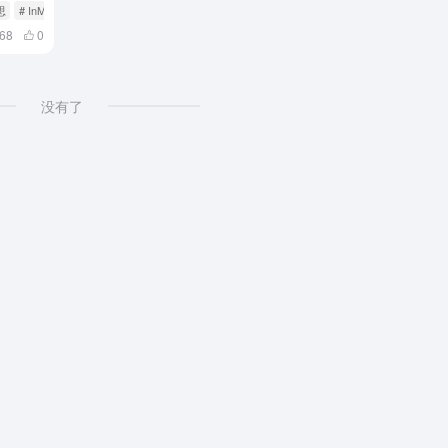
思
# InMail配额
68
0
没有了