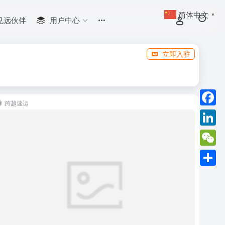
简体中文
▼
见远伙伴
用户中心
立即入驻
跨越速运
Faceb
Linked
WeCha
分
享