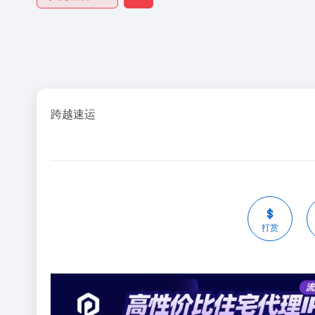
跨越速运
打赏