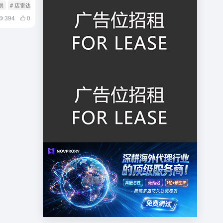
易
# 店雷达
# 跨境
394
0