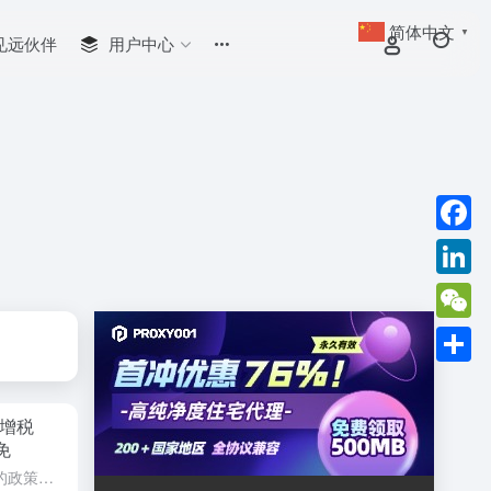
简体中文
▼
见远伙伴
用户中心
Faceb
Linked
WeCha
分
享
增税
免
2025开年，美国市场发生巨大的政策变化。美国总统特朗普2月1日签署行政令，对进口自中国的商品加征10%的关税，同时取消800美元的免税政策，2月4日正式生效。不过，据央视新闻报道，2月4日商务部、财...