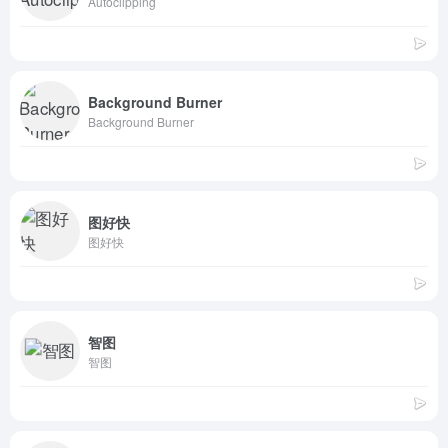
Autoclipping
Background Burner
Background Burner
图好快
图好快
智图
智图