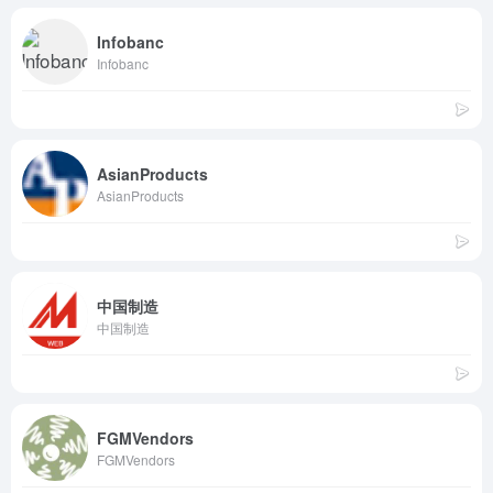
Infobanc
Infobanc
AsianProducts
AsianProducts
中国制造
中国制造
FGMVendors
FGMVendors