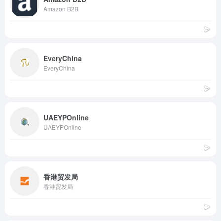
Amazon B2B
EveryChina
EveryChina
UAEYPOnline
UAEYPOnline
香港贸发局
香港贸发局