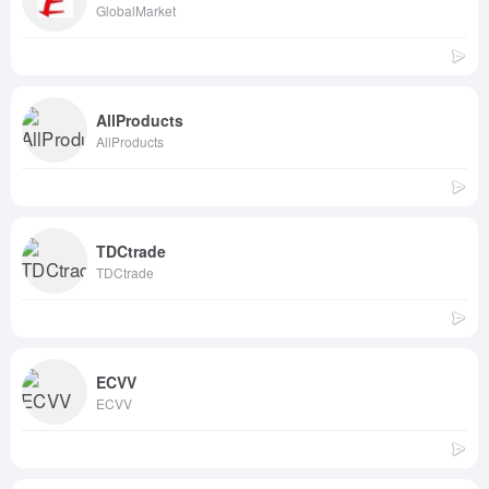
GlobalMarket
AllProducts
AllProducts
TDCtrade
TDCtrade
ECVV
ECVV