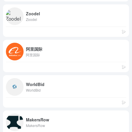
Zoodel
Zoodel
阿里国际
阿里国际
WorldBid
WorldBid
MakersRow
MakersRow